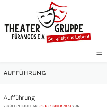
Zum
Inhalt
springen
Menü
STARTSEITE
DIE THEATERGRUPPE
AUFFÜHRUNG
SPIELTERMINE
KARTENVORVERKAUF
Aufführung
VERÖFFENTLICHT AM
31. DEZEMBER 2023
VON
KALENDER
GESPIELTE STÜCKE