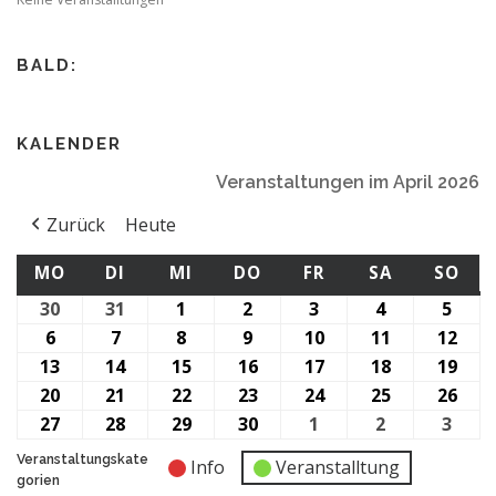
BALD:
KALENDER
Veranstaltungen im April 2026
Zurück
Heute
MONTAG
DIENSTAG
MITTWOCH
DONNERSTAG
FREITAG
SAMSTAG
SO
MO
DI
MI
DO
FR
SA
SO
30
30.
31
31.
1
1.
2
2.
3
3.
4
4.
5
5.
März
März
April
April
April
April
April
6
6.
7
7.
8
8.
9
9.
10
10.
11
11.
12
12.
2026
2026
2026
2026
2026
2026
2026
April
April
April
April
April
April
Apri
13
13.
14
14.
15
15.
16
16.
17
17.
18
18.
19
19.
2026
2026
2026
2026
2026
2026
202
April
April
April
April
April
April
Apri
20
20.
21
21.
22
22.
23
23.
24
24.
25
25.
26
26.
2026
2026
2026
2026
2026
2026
202
April
April
April
April
April
April
Apri
27
27.
28
28.
29
29.
30
30.
1
1.
2
2.
3
3.
2026
2026
2026
2026
2026
2026
202
April
April
April
April
Mai
Mai
Mai
Veranstaltungskate
Info
Veranstalltung
2026
2026
2026
2026
2026
2026
2026
gorien