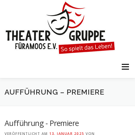
Zum
Inhalt
springen
Menü
STARTSEITE
DIE THEATERGRUPPE
AUFFÜHRUNG – PREMIERE
SPIELTERMINE
KARTENVORVERKAUF
Aufführung - Premiere
VERÖFFENTLICHT AM
13. JANUAR 2025
VON
KALENDER
GESPIELTE STÜCKE