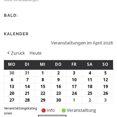
BALD:
KALENDER
Veranstaltungen im April 2026
Zurück
Heute
MONTAG
DIENSTAG
MITTWOCH
DONNERSTAG
FREITAG
SAMSTAG
SO
MO
DI
MI
DO
FR
SA
SO
30
30.
31
31.
1
1.
2
2.
3
3.
4
4.
5
5.
März
März
April
April
April
April
April
6
6.
7
7.
8
8.
9
9.
10
10.
11
11.
12
12.
2026
2026
2026
2026
2026
2026
2026
April
April
April
April
April
April
Apri
13
13.
14
14.
15
15.
16
16.
17
17.
18
18.
19
19.
2026
2026
2026
2026
2026
2026
202
April
April
April
April
April
April
Apri
20
20.
21
21.
22
22.
23
23.
24
24.
25
25.
26
26.
2026
2026
2026
2026
2026
2026
202
April
April
April
April
April
April
Apri
27
27.
28
28.
29
29.
30
30.
1
1.
2
2.
3
3.
2026
2026
2026
2026
2026
2026
202
April
April
April
April
Mai
Mai
Mai
Veranstaltungskateg
Info
Veranstalltung
2026
2026
2026
2026
2026
2026
2026
orien