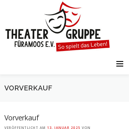
Zum
Inhalt
springen
Menü
STARTSEITE
DIE THEATERGRUPPE
VORVERKAUF
SPIELTERMINE
KARTENVORVERKAUF
Vorverkauf
VERÖFFENTLICHT AM
13. JANUAR 2025
VON
KALENDER
GESPIELTE STÜCKE