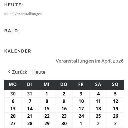
HEUTE:
Keine Veranstalltungen
BALD:
KALENDER
Veranstaltungen im April 2026
Zurück
Heute
MONTAG
DIENSTAG
MITTWOCH
DONNERSTAG
FREITAG
SAMSTAG
SO
MO
DI
MI
DO
FR
SA
SO
30
30.
31
31.
1
1.
2
2.
3
3.
4
4.
5
5.
März
März
April
April
April
April
April
6
6.
7
7.
8
8.
9
9.
10
10.
11
11.
12
12.
2026
2026
2026
2026
2026
2026
2026
April
April
April
April
April
April
Apri
13
13.
14
14.
15
15.
16
16.
17
17.
18
18.
19
19.
2026
2026
2026
2026
2026
2026
202
April
April
April
April
April
April
Apri
20
20.
21
21.
22
22.
23
23.
24
24.
25
25.
26
26.
2026
2026
2026
2026
2026
2026
202
April
April
April
April
April
April
Apri
27
27.
28
28.
29
29.
30
30.
1
1.
2
2.
3
3.