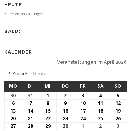
HEUTE:
Keine Veranstalltungen
BALD:
KALENDER
Veranstaltungen im April 2026
Zurück
Heute
MONTAG
DIENSTAG
MITTWOCH
DONNERSTAG
FREITAG
SAMSTAG
SO
MO
DI
MI
DO
FR
SA
SO
30
30.
31
31.
1
1.
2
2.
3
3.
4
4.
5
5.
März
März
April
April
April
April
April
6
6.
7
7.
8
8.
9
9.
10
10.
11
11.
12
12.
2026
2026
2026
2026
2026
2026
2026
April
April
April
April
April
April
Apri
13
13.
14
14.
15
15.
16
16.
17
17.
18
18.
19
19.
2026
2026
2026
2026
2026
2026
202
April
April
April
April
April
April
Apri
20
20.
21
21.
22
22.
23
23.
24
24.
25
25.
26
26.
2026
2026
2026
2026
2026
2026
202
April
April
April
April
April
April
Apri
27
27.
28
28.
29
29.
30
30.
1
1.
2
2.
3
3.