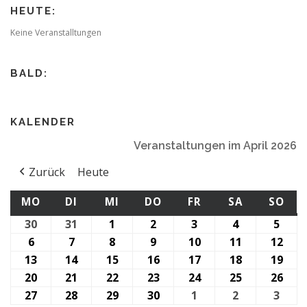
HEUTE:
Keine Veranstalltungen
BALD:
KALENDER
Veranstaltungen im April 2026
Zurück
Heute
MONTAG
DIENSTAG
MITTWOCH
DONNERSTAG
FREITAG
SAMSTAG
SO
MO
DI
MI
DO
FR
SA
SO
30
30.
31
31.
1
1.
2
2.
3
3.
4
4.
5
5.
März
März
April
April
April
April
April
6
6.
7
7.
8
8.
9
9.
10
10.
11
11.
12
12.
2026
2026
2026
2026
2026
2026
2026
April
April
April
April
April
April
Apri
13
13.
14
14.
15
15.
16
16.
17
17.
18
18.
19
19.
2026
2026
2026
2026
2026
2026
202
April
April
April
April
April
April
Apri
20
20.
21
21.
22
22.
23
23.
24
24.
25
25.
26
26.
2026
2026
2026
2026
2026
2026
202
April
April
April
April
April
April
Apri
27
27.
28
28.
29
29.
30
30.
1
1.
2
2.
3
3.