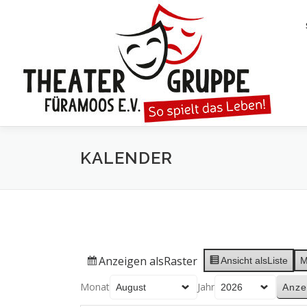
Zum
Inhalt
springen
KALENDER
Anzeigen als
Raster
Ansicht als
Liste
M
Monat
Jahr