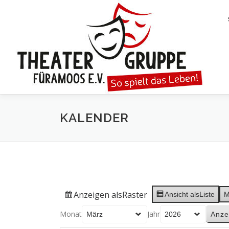
Zum
Inhalt
springen
KALENDER
Anzeigen als
Raster
Ansicht als
Liste
M
Monat
Jahr