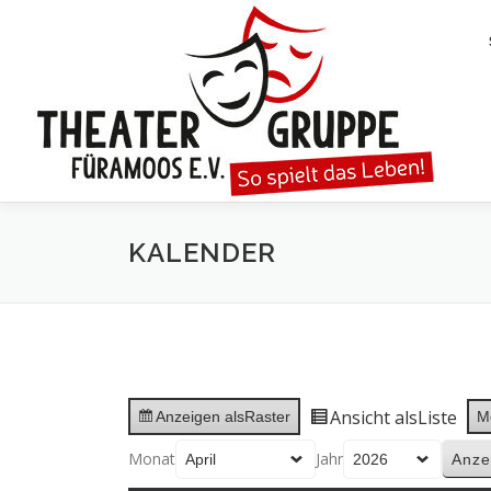
Zum
Inhalt
springen
KALENDER
Ansicht als
Liste
Anzeigen als
Raster
M
Monat
Jahr