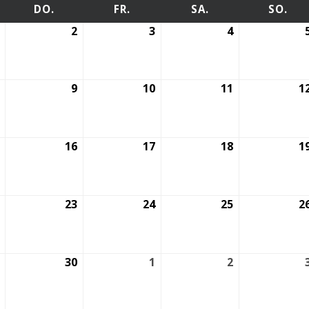
TTWOCH
DONNERSTAG
FREITAG
SAMSTAG
SO
DO.
FR.
SA.
SO.
1.
2
2.
3
3.
4
4.
April
April
April
April
2026
2026
2026
2026
8.
9
9.
10
10.
11
11.
1
April
April
April
April
2026
2026
2026
2026
15.
16
16.
17
17.
18
18.
1
April
April
April
April
2026
2026
2026
2026
22.
23
23.
24
24.
25
25.
2
April
April
April
April
2026
2026
2026
2026
29.
30
30.
1
1.
2
2.
April
April
Mai
Mai
2026
2026
2026
2026