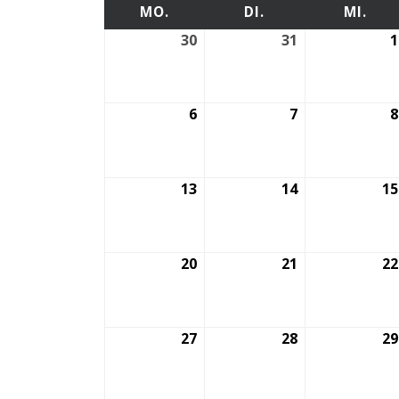
MONTAG
DIENSTAG
MI
MO.
DI.
MI.
30
30.
31
31.
1
März
März
2026
2026
6
6.
7
7.
8
April
April
2026
2026
13
13.
14
14.
15
April
April
2026
2026
20
20.
21
21.
22
April
April
2026
2026
27
27.
28
28.
29
April
April
2026
2026