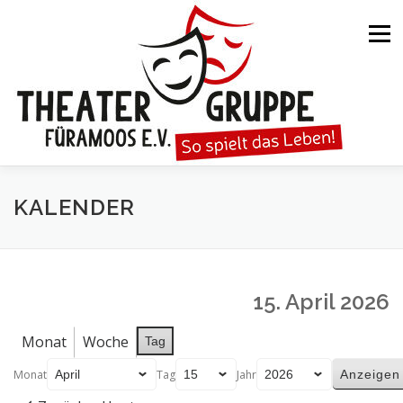
Zum
Inhalt
Menü
springen
STARTSEITE
DIE THEATERGRUPPE
KALENDER
SPIELTERMINE
KARTENVORVERKAUF
15. April 2026
KALENDER
GESPIELTE STÜCKE
Monat
Woche
Tag
Monat
Tag
Jahr