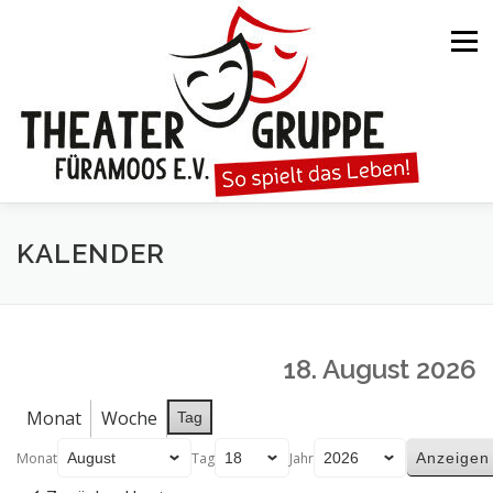
Zum
Inhalt
Menü
springen
STARTSEITE
DIE THEATERGRUPPE
KALENDER
SPIELTERMINE
KARTENVORVERKAUF
18. August 2026
KALENDER
GESPIELTE STÜCKE
Monat
Woche
Tag
Monat
Tag
Jahr