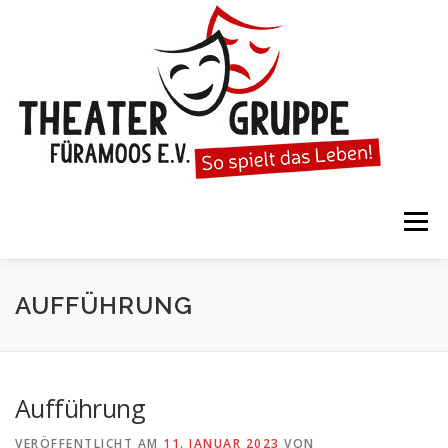
Zum
Inhalt
springen
Menü
STARTSEITE
DIE THEATERGRUPPE
AUFFÜHRUNG
SPIELTERMINE
KARTENVORVERKAUF
Aufführung
VERÖFFENTLICHT AM
11. JANUAR 2023
VON
KALENDER
GESPIELTE STÜCKE