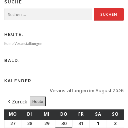
SUCHE
g
s
Suchen
nach:
n
a
v
HEUTE:
i
Keine Veranstalltungen
g
a
BALD:
t
i
o
KALENDER
n
Veranstaltungen im August 2026
Zurück
Heute
MONTAG
DIENSTAG
MITTWOCH
DONNERSTAG
FREITAG
SAMSTAG
SO
MO
DI
MI
DO
FR
SA
SO
27
27.
28
28.
29
29.
30
30.
31
31.
1
1.
2
2.