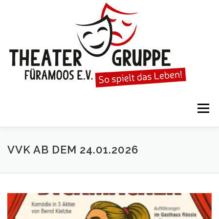
Zum
Inhalt
springen
Menü
STARTSEITE
DIE THEATERGRUPPE
VVK AB DEM 24.01.2026
SPIELTERMINE
KARTENVORVERKAUF
KALENDER
GESPIELTE STÜCKE