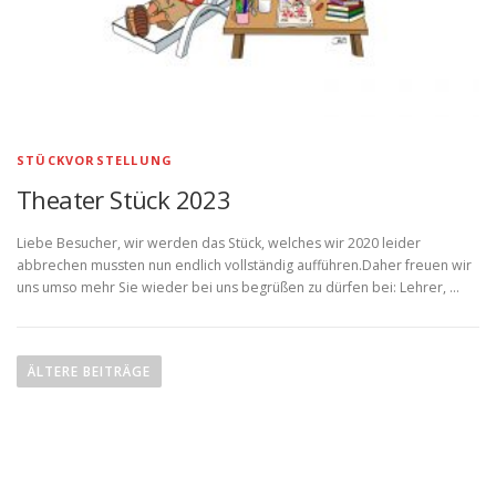
STÜCKVORSTELLUNG
Theater Stück 2023
Liebe Besucher, wir werden das Stück, welches wir 2020 leider
abbrechen mussten nun endlich vollständig aufführen.Daher freuen wir
uns umso mehr Sie wieder bei uns begrüßen zu dürfen bei: Lehrer, …
B
e
ÄLTERE BEITRÄGE
i
t
r
a