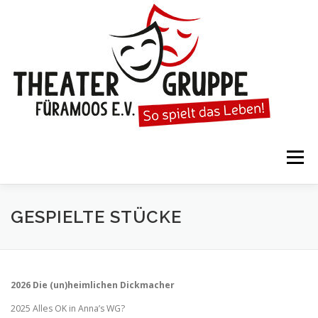
Zum
Inhalt
springen
Menü
STARTSEITE
DIE THEATERGRUPPE
GESPIELTE STÜCKE
SPIELTERMINE
KARTENVORVERKAUF
2026 Die (un)heimlichen Dickmacher
2025 Alles OK in Anna’s WG?
KALENDER
GESPIELTE STÜCKE