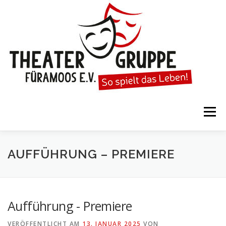
Zum
Inhalt
springen
Menü
STARTSEITE
DIE THEATERGRUPPE
AUFFÜHRUNG – PREMIERE
SPIELTERMINE
KARTENVORVERKAUF
Aufführung - Premiere
VERÖFFENTLICHT AM
13. JANUAR 2025
VON
KALENDER
GESPIELTE STÜCKE