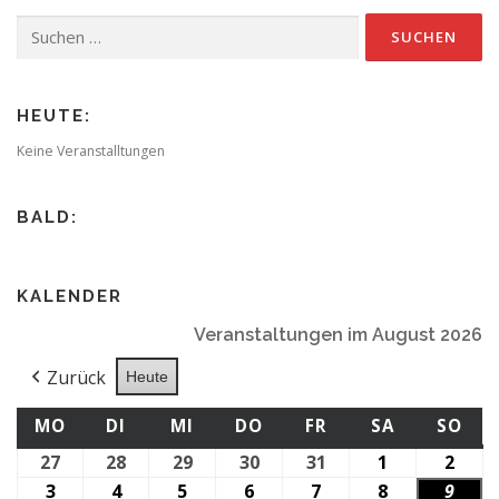
Suchen
nach:
HEUTE:
Keine Veranstalltungen
BALD:
KALENDER
Veranstaltungen im August 2026
Zurück
Heute
MONTAG
DIENSTAG
MITTWOCH
DONNERSTAG
FREITAG
SAMSTAG
SO
MO
DI
MI
DO
FR
SA
SO
27
27.
28
28.
29
29.
30
30.
31
31.
1
1.
2
2.
Juli
Juli
Juli
Juli
Juli
August
Augu
3
3.
4
4.
5
5.
6
6.
7
7.
8
8.
9
9.