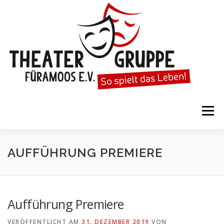
Zum
Inhalt
springen
Menü
STARTSEITE
DIE THEATERGRUPPE
AUFFÜHRUNG PREMIERE
SPIELTERMINE
KARTENVORVERKAUF
Aufführung Premiere
VERÖFFENTLICHT AM
31. DEZEMBER 2019
VON
KALENDER
GESPIELTE STÜCKE