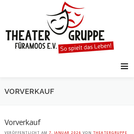
Zum
Inhalt
springen
Menü
STARTSEITE
DIE THEATERGRUPPE
VORVERKAUF
SPIELTERMINE
KARTENVORVERKAUF
Vorverkauf
VERÖFFENTLICHT AM
7. JANUAR 2026
VON
THEATERGRUPPE
KALENDER
GESPIELTE STÜCKE