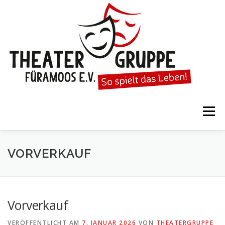
Zum
Inhalt
springen
Menü
STARTSEITE
DIE THEATERGRUPPE
VORVERKAUF
SPIELTERMINE
KARTENVORVERKAUF
Vorverkauf
VERÖFFENTLICHT AM
7. JANUAR 2026
VON
THEATERGRUPPE
KALENDER
GESPIELTE STÜCKE