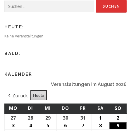
Suchen
nach:
HEUTE:
Keine Veranstalltungen
BALD:
KALENDER
Veranstaltungen im August 2026
Zurück
Heute
MONTAG
DIENSTAG
MITTWOCH
DONNERSTAG
FREITAG
SAMSTAG
SO
MO
DI
MI
DO
FR
SA
SO
27
27.
28
28.
29
29.
30
30.
31
31.
1
1.
2
2.
Juli
Juli
Juli
Juli
Juli
August
Augu
3
3.
4
4.
5
5.
6
6.
7
7.
8
8.
9
9.