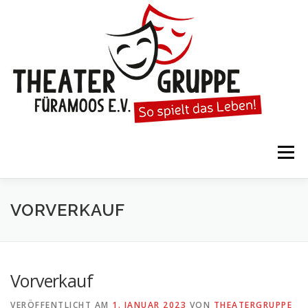
Zum
Inhalt
springen
Menü
STARTSEITE
DIE THEATERGRUPPE
VORVERKAUF
SPIELTERMINE
KARTENVORVERKAUF
Vorverkauf
VERÖFFENTLICHT AM
1. JANUAR 2023
VON
THEATERGRUPPE
KALENDER
GESPIELTE STÜCKE