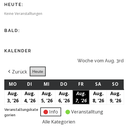
HEUTE:
Keine Veranstalltungen
BALD:
KALENDER
Woche vom Aug. 3rd
Zurück
Heute
MONTAG
DIENSTAG
MITTWOCH
DONNERSTAG
FREITAG
SAMSTAG
SO
MO
DI
MI
DO
FR
SA
SO
Aug.
Aug.
Aug.
Aug.
Aug.
Aug.
Aug.
3, '26
3.
4, '26
4.
5, '26
5.
6, '26
6.
7, '26
7.
8, '26
8.
9, '26
9.
August
August
August
August
August
August
Au
Veranstaltungskate
Info
Veranstalltung
2026
2026
2026
2026
2026
2026
20
gorien
Alle Kategorien