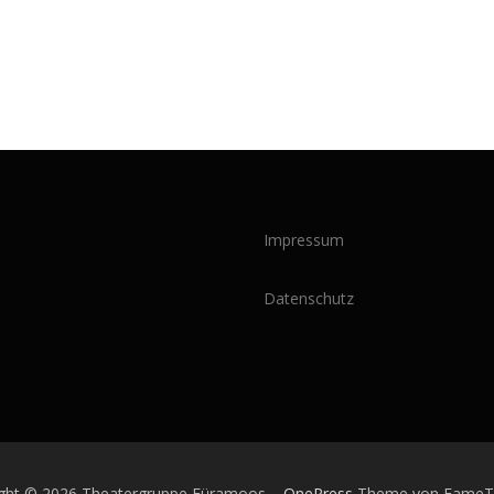
Impressum
Datenschutz
ight © 2026 Theatergruppe Füramoos
–
OnePress
Theme von Fame