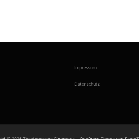
Impressum
Datenschutz
ight © 2026 Theatergruppe Füramoos
–
OnePress
Theme von Fame