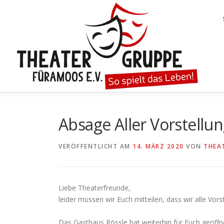
Zum
Inhalt
springen
Absage Aller Vorstellu
VERÖFFENTLICHT AM
14. MÄRZ 2020
VON
THEA
Liebe Theaterfreunde,
leider müssen wir Euch mitteilen, dass wir alle Vor
Das Gasthaus Rössle hat weiterhin für Euch geöffn