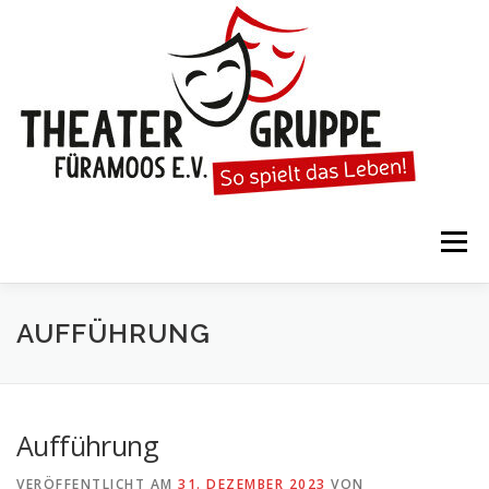
Zum
Inhalt
springen
Menü
STARTSEITE
DIE THEATERGRUPPE
AUFFÜHRUNG
SPIELTERMINE
KARTENVORVERKAUF
Aufführung
VERÖFFENTLICHT AM
31. DEZEMBER 2023
VON
KALENDER
GESPIELTE STÜCKE