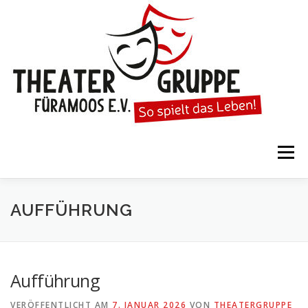
Zum
Inhalt
springen
Menü
STARTSEITE
DIE THEATERGRUPPE
AUFFÜHRUNG
SPIELTERMINE
KARTENVORVERKAUF
Aufführung
VERÖFFENTLICHT AM
7. JANUAR 2026
VON
THEATERGRUPPE
KALENDER
GESPIELTE STÜCKE