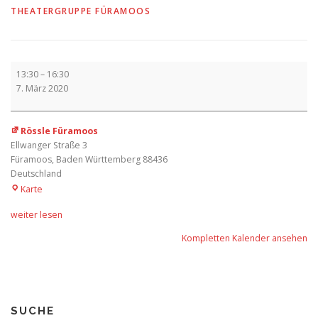
THEATERGRUPPE FÜRAMOOS
Kindernachmittag
13:30
–
16:30
7. März 2020
Rössle Füramoos
Ellwanger Straße 3
Füramoos
,
Baden Württemberg
88436
Deutschland
Rössle
Karte
Füramoos
weiter lesen
Kompletten Kalender ansehen
SUCHE