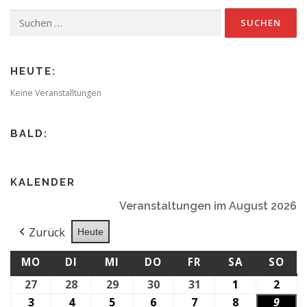
Suchen
nach:
HEUTE:
Keine Veranstalltungen
BALD:
KALENDER
Veranstaltungen im August 2026
Zurück
Heute
MONTAG
DIENSTAG
MITTWOCH
DONNERSTAG
FREITAG
SAMSTAG
SO
MO
DI
MI
DO
FR
SA
SO
27
27.
28
28.
29
29.
30
30.
31
31.
1
1.
2
2.
Juli
Juli
Juli
Juli
Juli
August
Augu
3
3.
4
4.
5
5.
6
6.
7
7.
8
8.
9
9.