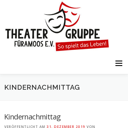
Zum
Inhalt
springen
Menü
STARTSEITE
DIE THEATERGRUPPE
KINDERNACHMITTAG
SPIELTERMINE
KARTENVORVERKAUF
Kindernachmittag
VERÖFFENTLICHT AM
31. DEZEMBER 2019
VON
KALENDER
GESPIELTE STÜCKE