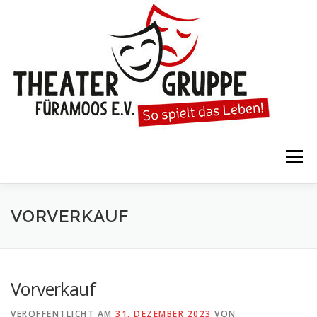
Zum
Inhalt
springen
Menü
STARTSEITE
DIE THEATERGRUPPE
VORVERKAUF
SPIELTERMINE
KARTENVORVERKAUF
Vorverkauf
VERÖFFENTLICHT AM
31. DEZEMBER 2023
VON
KALENDER
GESPIELTE STÜCKE