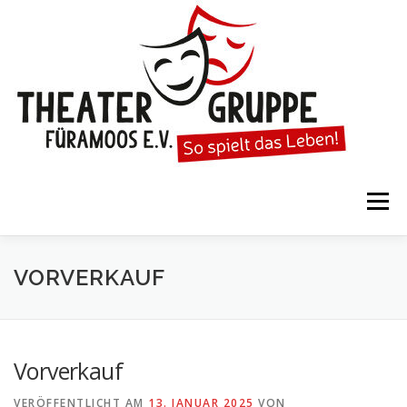
Zum
Inhalt
springen
Menü
STARTSEITE
DIE THEATERGRUPPE
VORVERKAUF
SPIELTERMINE
KARTENVORVERKAUF
Vorverkauf
VERÖFFENTLICHT AM
13. JANUAR 2025
VON
KALENDER
GESPIELTE STÜCKE