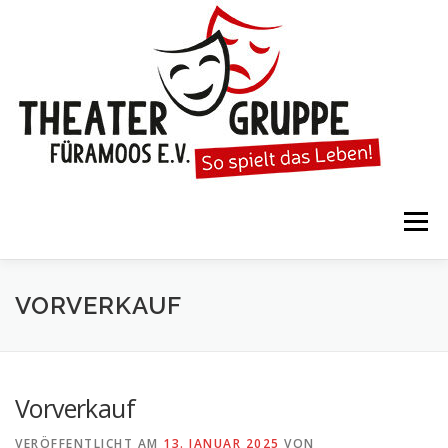
Zum
Inhalt
springen
Menü
STARTSEITE
DIE THEATERGRUPPE
VORVERKAUF
SPIELTERMINE
KARTENVORVERKAUF
Vorverkauf
VERÖFFENTLICHT AM
13. JANUAR 2025
VON
KALENDER
GESPIELTE STÜCKE