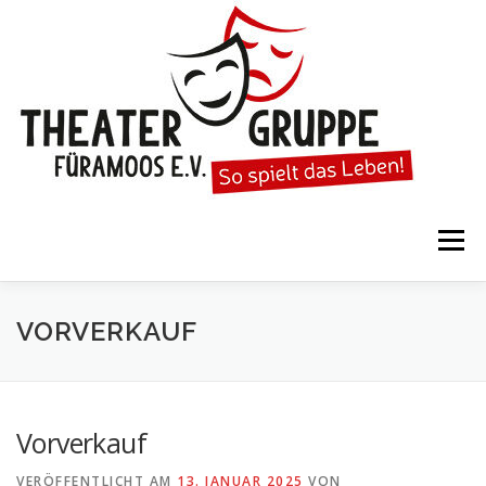
Zum
Inhalt
springen
Menü
STARTSEITE
DIE THEATERGRUPPE
VORVERKAUF
SPIELTERMINE
KARTENVORVERKAUF
Vorverkauf
VERÖFFENTLICHT AM
13. JANUAR 2025
VON
KALENDER
GESPIELTE STÜCKE