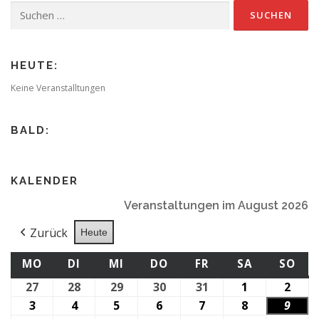
Suchen
nach:
HEUTE:
Keine Veranstalltungen
BALD:
KALENDER
Veranstaltungen im August 2026
Zurück
Heute
MONTAG
DIENSTAG
MITTWOCH
DONNERSTAG
FREITAG
SAMSTAG
SO
MO
DI
MI
DO
FR
SA
SO
27
27.
28
28.
29
29.
30
30.
31
31.
1
1.
2
2.
Juli
Juli
Juli
Juli
Juli
August
Augu
3
3.
4
4.
5
5.
6
6.
7
7.
8
8.
9
9.