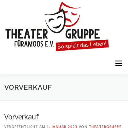
Zum
Inhalt
springen
Menü
STARTSEITE
DIE THEATERGRUPPE
VORVERKAUF
SPIELTERMINE
KARTENVORVERKAUF
Vorverkauf
VERÖFFENTLICHT AM
1. JANUAR 2023
VON
THEATERGRUPPE
KALENDER
GESPIELTE STÜCKE