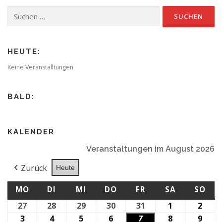
Suchen
nach:
HEUTE:
Keine Veranstalltungen
BALD:
KALENDER
Veranstaltungen im August 2026
Zurück
Heute
MONTAG
DIENSTAG
MITTWOCH
DONNERSTAG
FREITAG
SAMSTAG
SO
MO
DI
MI
DO
FR
SA
SO
27
27.
28
28.
29
29.
30
30.
31
31.
1
1.
2
2.
Juli
Juli
Juli
Juli
Juli
August
Augu
3
3.
4
4.
5
5.
6
6.
7
7.
8
8.
9
9.