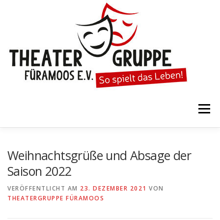
Zum
Inhalt
springen
Menü
STARTSEITE
DIE THEATERGRUPPE
Weihnachtsgrüße und Absage der
Saison 2022
SPIELTERMINE
KARTENVORVERKAUF
VERÖFFENTLICHT AM
23. DEZEMBER 2021
VON
THEATERGRUPPE FÜRAMOOS
KALENDER
GESPIELTE STÜCKE