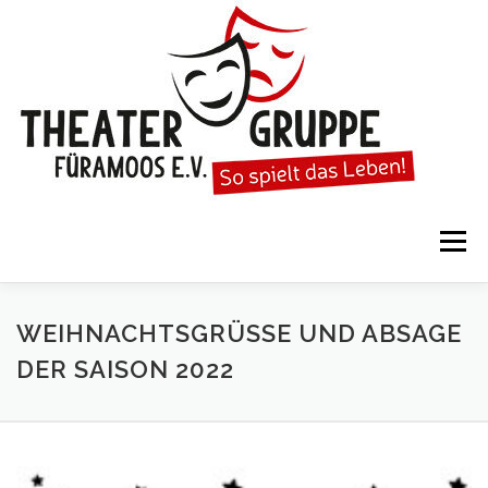
Zum
Inhalt
springen
Menü
STARTSEITE
DIE THEATERGRUPPE
WEIHNACHTSGRÜSSE UND ABSAGE D
ER SAISON 2022
SPIELTERMINE
KARTENVORVERKAUF
KALENDER
GESPIELTE STÜCKE