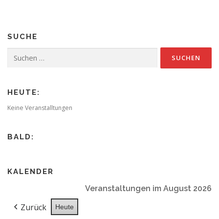
t
r
a
SUCHE
g
s
Suchen
nach:
n
a
v
HEUTE:
i
Keine Veranstalltungen
g
a
BALD:
t
i
o
KALENDER
n
Veranstaltungen im August 2026
Zurück
Heute