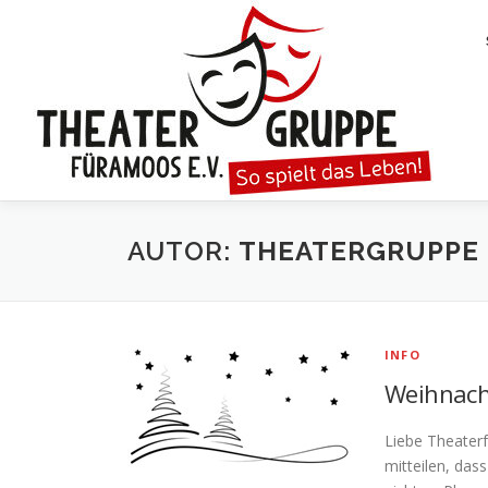
Zum
Inhalt
springen
AUTOR:
THEATERGRUPPE
INFO
Weihnach
Liebe Theaterf
mitteilen, dass